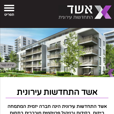
פת
בור
צירת-קשר
תוכן
אתר
תפריט
אשד התחדשות עירונית
אשד התחדשות עירונית הינה חברה יזמית המתמחה
בייזום, בקידום ובניהול פרויקטים מורכבים בתחום